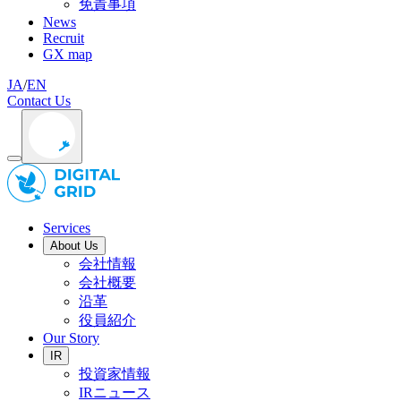
免責事項
News
Recruit
GX map
JA
/
EN
Contact Us
Services
About Us
会社情報
会社概要
沿革
役員紹介
Our Story
IR
投資家情報
IRニュース