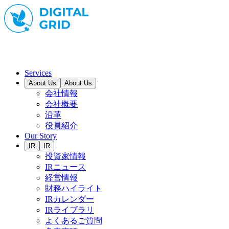
Services
About Us
About Us
会社情報
会社概要
沿革
役員紹介
Our Story
IR
IR
投資家情報
IRニュース
経営情報
財務ハイライト
IRカレンダー
IRライブラリ
よくあるご質問