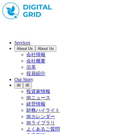
Services
About Us
About Us
会社情報
会社概要
沿革
役員紹介
Our Story
IR
IR
投資家情報
IRニュース
経営情報
財務ハイライト
IRカレンダー
IRライブラリ
よくあるご質問