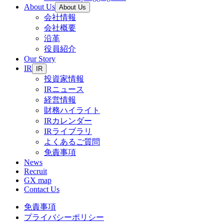
About Us
About Us
会社情報
会社概要
沿革
役員紹介
Our Story
IR
IR
投資家情報
IRニュース
経営情報
財務ハイライト
IRカレンダー
IRライブラリ
よくあるご質問
免責事項
News
Recruit
GX map
Contact Us
免責事項
プライバシーポリシー