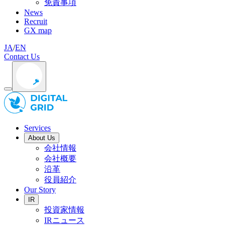
免責事項
News
Recruit
GX map
JA
/
EN
Contact Us
Services
About Us
会社情報
会社概要
沿革
役員紹介
Our Story
IR
投資家情報
IRニュース