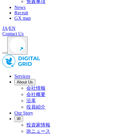
免責事項
News
Recruit
GX map
JA
/
EN
Contact Us
Services
About Us
会社情報
会社概要
沿革
役員紹介
Our Story
IR
投資家情報
IRニュース