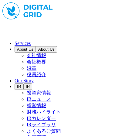
Services
About Us
About Us
会社情報
会社概要
沿革
役員紹介
Our Story
IR
IR
投資家情報
IRニュース
経営情報
財務ハイライト
IRカレンダー
IRライブラリ
よくあるご質問