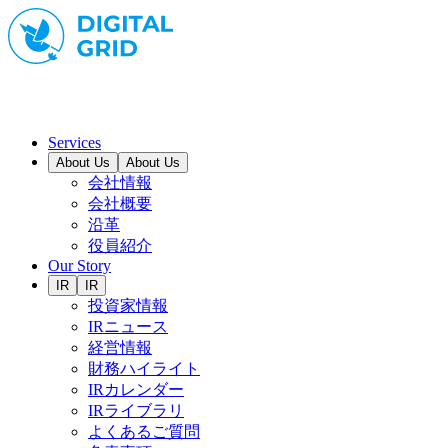
Services
About Us
About Us
会社情報
会社概要
沿革
役員紹介
Our Story
IR
IR
投資家情報
IRニュース
経営情報
財務ハイライト
IRカレンダー
IRライブラリ
よくあるご質問