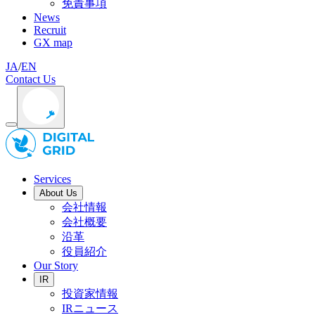
免責事項
News
Recruit
GX map
JA
/
EN
Contact Us
Services
About Us
会社情報
会社概要
沿革
役員紹介
Our Story
IR
投資家情報
IRニュース