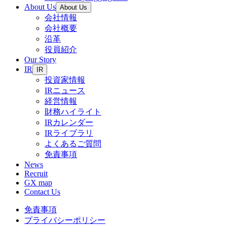
About Us
About Us
会社情報
会社概要
沿革
役員紹介
Our Story
IR
IR
投資家情報
IRニュース
経営情報
財務ハイライト
IRカレンダー
IRライブラリ
よくあるご質問
免責事項
News
Recruit
GX map
Contact Us
免責事項
プライバシーポリシー