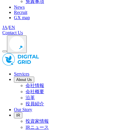
免責事項
News
Recruit
GX map
JA
/
EN
Contact Us
Services
About Us
会社情報
会社概要
沿革
役員紹介
Our Story
IR
投資家情報
IRニュース