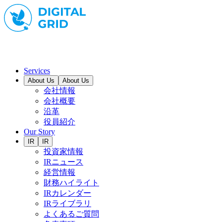
Services
About Us
About Us
会社情報
会社概要
沿革
役員紹介
Our Story
IR
IR
投資家情報
IRニュース
経営情報
財務ハイライト
IRカレンダー
IRライブラリ
よくあるご質問