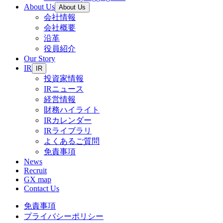
About Us
About Us
会社情報
会社概要
沿革
役員紹介
Our Story
IR
IR
投資家情報
IRニュース
経営情報
財務ハイライト
IRカレンダー
IRライブラリ
よくあるご質問
免責事項
News
Recruit
GX map
Contact Us
免責事項
プライバシーポリシー