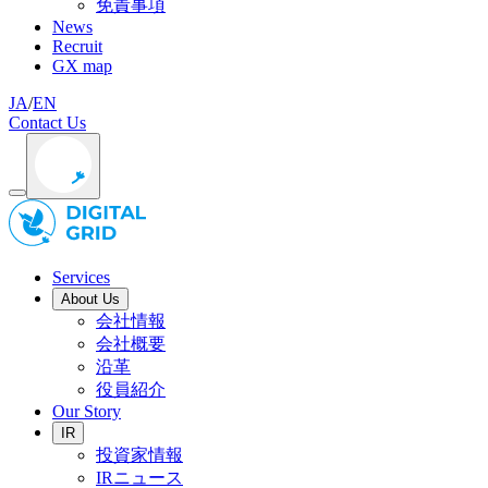
免責事項
News
Recruit
GX map
JA
/
EN
Contact Us
Services
About Us
会社情報
会社概要
沿革
役員紹介
Our Story
IR
投資家情報
IRニュース