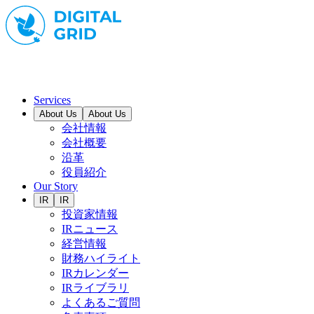
Services
About Us
About Us
会社情報
会社概要
沿革
役員紹介
Our Story
IR
IR
投資家情報
IRニュース
経営情報
財務ハイライト
IRカレンダー
IRライブラリ
よくあるご質問