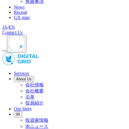
免責事項
News
Recruit
GX map
JA
/
EN
Contact Us
Services
About Us
会社情報
会社概要
沿革
役員紹介
Our Story
IR
投資家情報
IRニュース