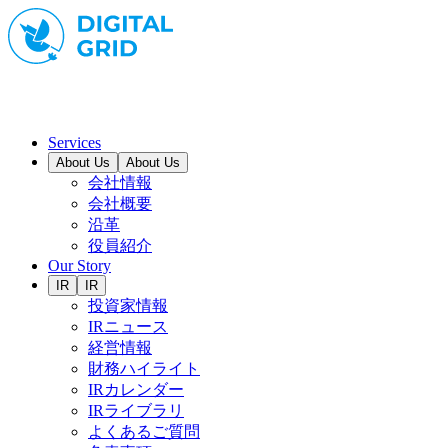
Services
About Us
About Us
会社情報
会社概要
沿革
役員紹介
Our Story
IR
IR
投資家情報
IRニュース
経営情報
財務ハイライト
IRカレンダー
IRライブラリ
よくあるご質問