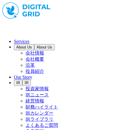
Services
About Us
About Us
会社情報
会社概要
沿革
役員紹介
Our Story
IR
IR
投資家情報
IRニュース
経営情報
財務ハイライト
IRカレンダー
IRライブラリ
よくあるご質問