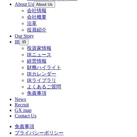
About Us
About Us
会社情報
会社概要
沿革
役員紹介
Our Story
IR
IR
投資家情報
IRニュース
経営情報
財務ハイライト
IRカレンダー
IRライブラリ
よくあるご質問
免責事項
News
Recruit
GX map
Contact Us
免責事項
プライバシーポリシー