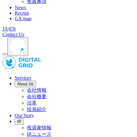
免責事項
News
Recruit
GX map
JA
/
EN
Contact Us
Services
About Us
会社情報
会社概要
沿革
役員紹介
Our Story
IR
投資家情報
IRニュース