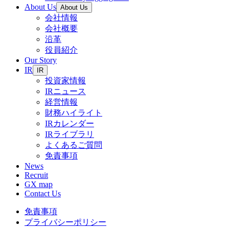
About Us
About Us
会社情報
会社概要
沿革
役員紹介
Our Story
IR
IR
投資家情報
IRニュース
経営情報
財務ハイライト
IRカレンダー
IRライブラリ
よくあるご質問
免責事項
News
Recruit
GX map
Contact Us
免責事項
プライバシーポリシー