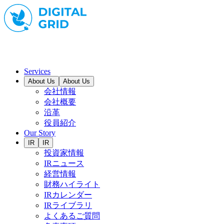
Services
About Us
About Us
会社情報
会社概要
沿革
役員紹介
Our Story
IR
IR
投資家情報
IRニュース
経営情報
財務ハイライト
IRカレンダー
IRライブラリ
よくあるご質問