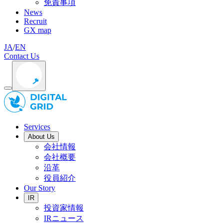
免責事項
News
Recruit
GX map
JA
/
EN
Contact Us
Services
About Us
会社情報
会社概要
沿革
役員紹介
Our Story
IR
投資家情報
IRニュース