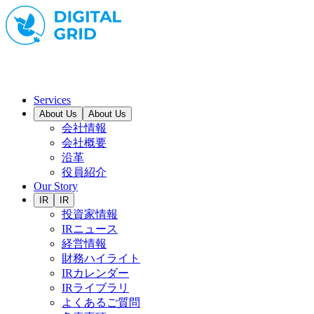
Services
About Us
About Us
会社情報
会社概要
沿革
役員紹介
Our Story
IR
IR
投資家情報
IRニュース
経営情報
財務ハイライト
IRカレンダー
IRライブラリ
よくあるご質問