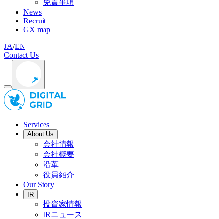
免責事項
News
Recruit
GX map
JA
/
EN
Contact Us
Services
About Us
会社情報
会社概要
沿革
役員紹介
Our Story
IR
投資家情報
IRニュース