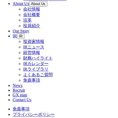
About Us
About Us
会社情報
会社概要
沿革
役員紹介
Our Story
IR
IR
投資家情報
IRニュース
経営情報
財務ハイライト
IRカレンダー
IRライブラリ
よくあるご質問
免責事項
News
Recruit
GX map
Contact Us
免責事項
プライバシーポリシー