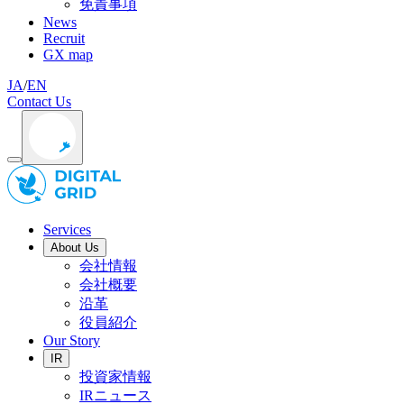
免責事項
News
Recruit
GX map
JA
/
EN
Contact Us
Services
About Us
会社情報
会社概要
沿革
役員紹介
Our Story
IR
投資家情報
IRニュース