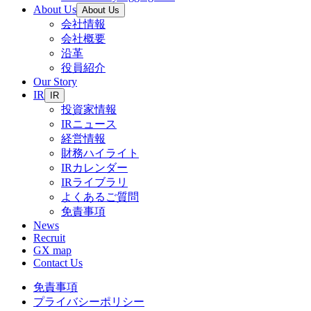
About Us
About Us
会社情報
会社概要
沿革
役員紹介
Our Story
IR
IR
投資家情報
IRニュース
経営情報
財務ハイライト
IRカレンダー
IRライブラリ
よくあるご質問
免責事項
News
Recruit
GX map
Contact Us
免責事項
プライバシーポリシー