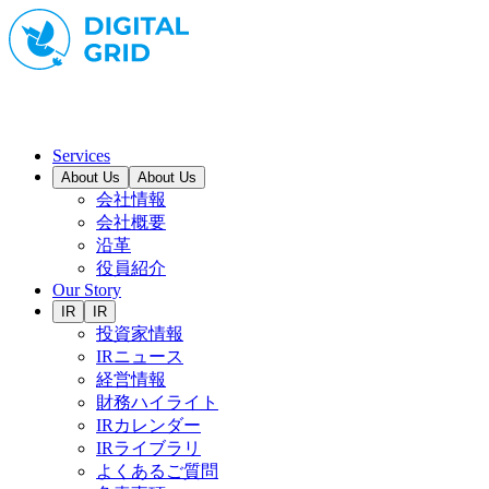
Services
About Us
About Us
会社情報
会社概要
沿革
役員紹介
Our Story
IR
IR
投資家情報
IRニュース
経営情報
財務ハイライト
IRカレンダー
IRライブラリ
よくあるご質問