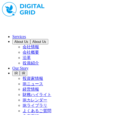
Services
About Us
About Us
会社情報
会社概要
沿革
役員紹介
Our Story
IR
IR
投資家情報
IRニュース
経営情報
財務ハイライト
IRカレンダー
IRライブラリ
よくあるご質問