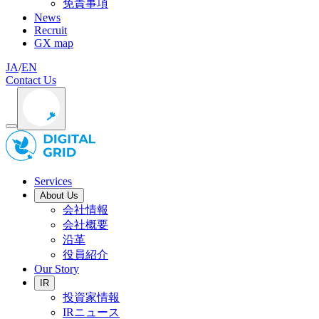
免責事項
News
Recruit
GX map
JA
/
EN
Contact Us
Services
About Us
会社情報
会社概要
沿革
役員紹介
Our Story
IR
投資家情報
IRニュース