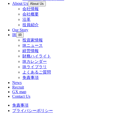
About Us
About Us
会社情報
会社概要
沿革
役員紹介
Our Story
IR
IR
投資家情報
IRニュース
経営情報
財務ハイライト
IRカレンダー
IRライブラリ
よくあるご質問
免責事項
News
Recruit
GX map
Contact Us
免責事項
プライバシーポリシー