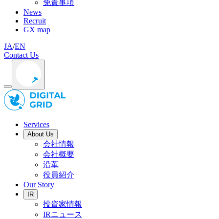
免責事項
News
Recruit
GX map
JA
/
EN
Contact Us
Services
About Us
会社情報
会社概要
沿革
役員紹介
Our Story
IR
投資家情報
IRニュース