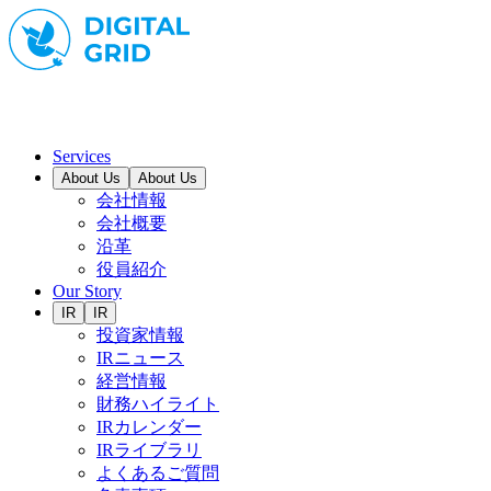
Services
About Us
About Us
会社情報
会社概要
沿革
役員紹介
Our Story
IR
IR
投資家情報
IRニュース
経営情報
財務ハイライト
IRカレンダー
IRライブラリ
よくあるご質問