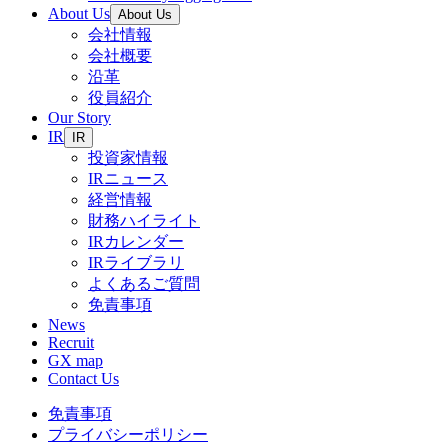
About Us
About Us
会社情報
会社概要
沿革
役員紹介
Our Story
IR
IR
投資家情報
IRニュース
経営情報
財務ハイライト
IRカレンダー
IRライブラリ
よくあるご質問
免責事項
News
Recruit
GX map
Contact Us
免責事項
プライバシーポリシー