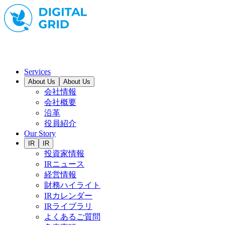
Services
About Us
About Us
会社情報
会社概要
沿革
役員紹介
Our Story
IR
IR
投資家情報
IRニュース
経営情報
財務ハイライト
IRカレンダー
IRライブラリ
よくあるご質問