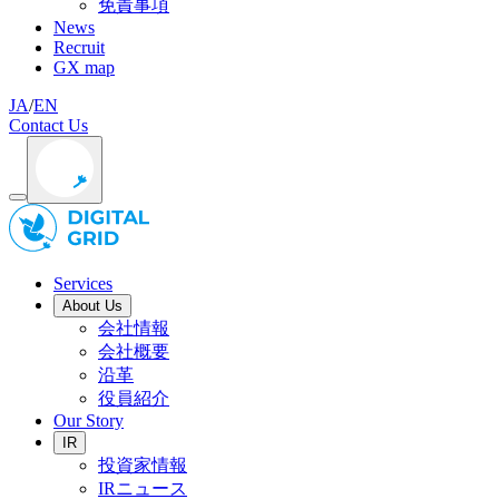
免責事項
News
Recruit
GX map
JA
/
EN
Contact Us
Services
About Us
会社情報
会社概要
沿革
役員紹介
Our Story
IR
投資家情報
IRニュース