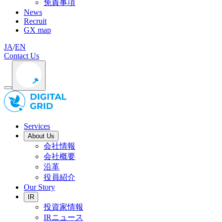
免責事項
News
Recruit
GX map
JA
/
EN
Contact Us
Services
About Us
会社情報
会社概要
沿革
役員紹介
Our Story
IR
投資家情報
IRニュース