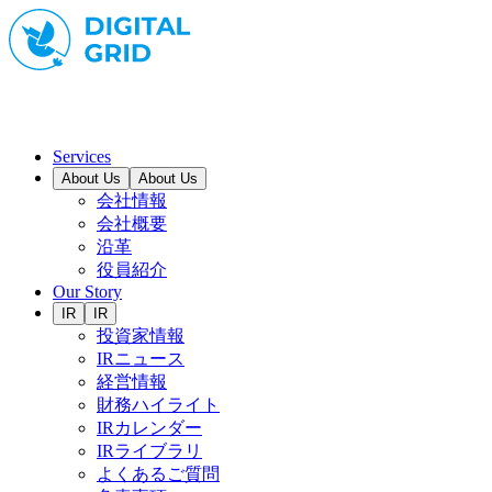
Services
About Us
About Us
会社情報
会社概要
沿革
役員紹介
Our Story
IR
IR
投資家情報
IRニュース
経営情報
財務ハイライト
IRカレンダー
IRライブラリ
よくあるご質問