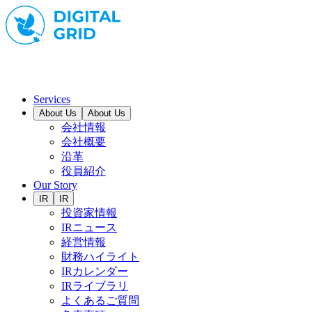
Services
About Us
About Us
会社情報
会社概要
沿革
役員紹介
Our Story
IR
IR
投資家情報
IRニュース
経営情報
財務ハイライト
IRカレンダー
IRライブラリ
よくあるご質問