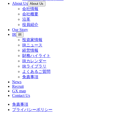
About Us
About Us
会社情報
会社概要
沿革
役員紹介
Our Story
IR
IR
投資家情報
IRニュース
経営情報
財務ハイライト
IRカレンダー
IRライブラリ
よくあるご質問
免責事項
News
Recruit
GX map
Contact Us
免責事項
プライバシーポリシー