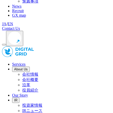
免責事項
News
Recruit
GX map
JA
/
EN
Contact Us
Services
About Us
会社情報
会社概要
沿革
役員紹介
Our Story
IR
投資家情報
IRニュース