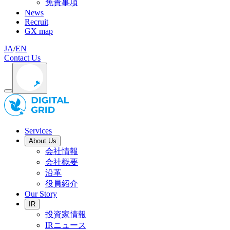
免責事項
News
Recruit
GX map
JA
/
EN
Contact Us
Services
About Us
会社情報
会社概要
沿革
役員紹介
Our Story
IR
投資家情報
IRニュース