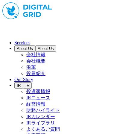
Services
About Us
About Us
会社情報
会社概要
沿革
役員紹介
Our Story
IR
IR
投資家情報
IRニュース
経営情報
財務ハイライト
IRカレンダー
IRライブラリ
よくあるご質問