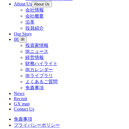
About Us
About Us
会社情報
会社概要
沿革
役員紹介
Our Story
IR
IR
投資家情報
IRニュース
経営情報
財務ハイライト
IRカレンダー
IRライブラリ
よくあるご質問
免責事項
News
Recruit
GX map
Contact Us
免責事項
プライバシーポリシー