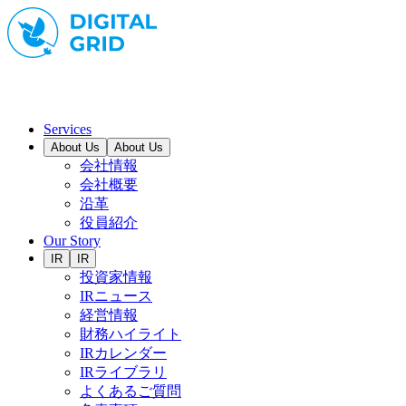
Services
About Us
About Us
会社情報
会社概要
沿革
役員紹介
Our Story
IR
IR
投資家情報
IRニュース
経営情報
財務ハイライト
IRカレンダー
IRライブラリ
よくあるご質問