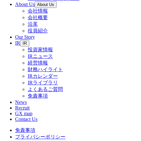
About Us
About Us
会社情報
会社概要
沿革
役員紹介
Our Story
IR
IR
投資家情報
IRニュース
経営情報
財務ハイライト
IRカレンダー
IRライブラリ
よくあるご質問
免責事項
News
Recruit
GX map
Contact Us
免責事項
プライバシーポリシー