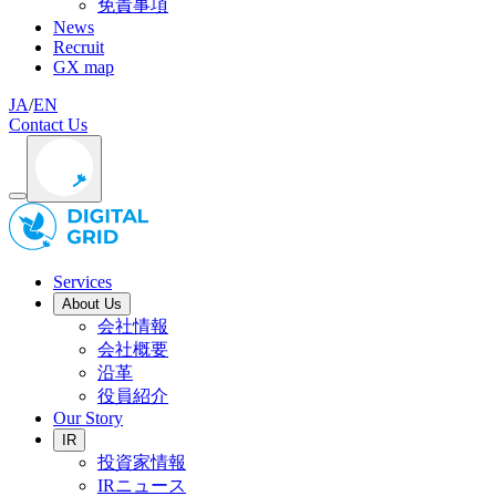
免責事項
News
Recruit
GX map
JA
/
EN
Contact Us
Services
About Us
会社情報
会社概要
沿革
役員紹介
Our Story
IR
投資家情報
IRニュース