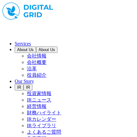
Services
About Us
About Us
会社情報
会社概要
沿革
役員紹介
Our Story
IR
IR
投資家情報
IRニュース
経営情報
財務ハイライト
IRカレンダー
IRライブラリ
よくあるご質問