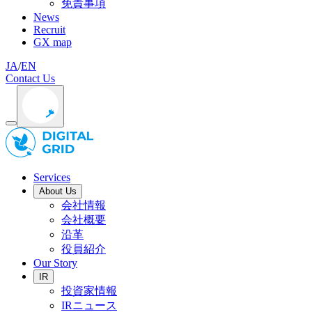
免責事項
News
Recruit
GX map
JA
/
EN
Contact Us
Services
About Us
会社情報
会社概要
沿革
役員紹介
Our Story
IR
投資家情報
IRニュース