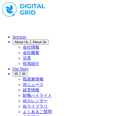
Services
About Us
About Us
会社情報
会社概要
沿革
役員紹介
Our Story
IR
IR
投資家情報
IRニュース
経営情報
財務ハイライト
IRカレンダー
IRライブラリ
よくあるご質問