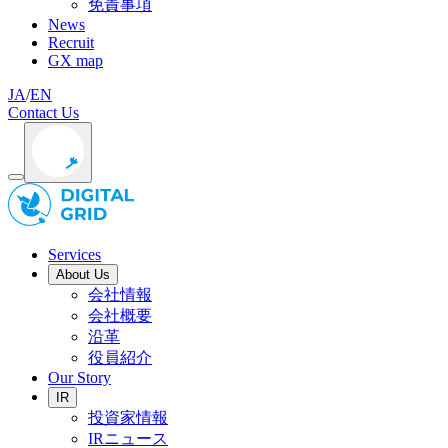
免責事項
News
Recruit
GX map
JA
/
EN
Contact Us
Services
About Us
会社情報
会社概要
沿革
役員紹介
Our Story
IR
投資家情報
IRニュース