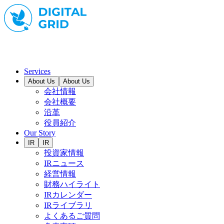
Services
About Us
About Us
会社情報
会社概要
沿革
役員紹介
Our Story
IR
IR
投資家情報
IRニュース
経営情報
財務ハイライト
IRカレンダー
IRライブラリ
よくあるご質問