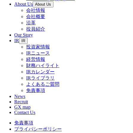
About Us
About Us
会社情報
会社概要
沿革
役員紹介
Our Story
IR
IR
投資家情報
IRニュース
経営情報
財務ハイライト
IRカレンダー
IRライブラリ
よくあるご質問
免責事項
News
Recruit
GX map
Contact Us
免責事項
プライバシーポリシー