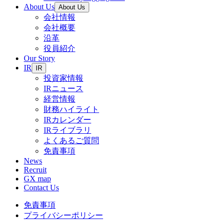
About Us
About Us
会社情報
会社概要
沿革
役員紹介
Our Story
IR
IR
投資家情報
IRニュース
経営情報
財務ハイライト
IRカレンダー
IRライブラリ
よくあるご質問
免責事項
News
Recruit
GX map
Contact Us
免責事項
プライバシーポリシー