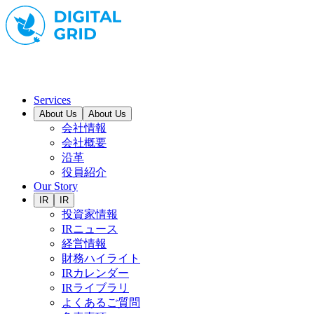
Services
About Us
About Us
会社情報
会社概要
沿革
役員紹介
Our Story
IR
IR
投資家情報
IRニュース
経営情報
財務ハイライト
IRカレンダー
IRライブラリ
よくあるご質問