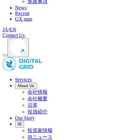
免責事項
News
Recruit
GX map
JA
/
EN
Contact Us
Services
About Us
会社情報
会社概要
沿革
役員紹介
Our Story
IR
投資家情報
IRニュース