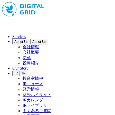
Services
About Us
About Us
会社情報
会社概要
沿革
役員紹介
Our Story
IR
IR
投資家情報
IRニュース
経営情報
財務ハイライト
IRカレンダー
IRライブラリ
よくあるご質問